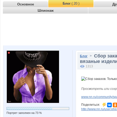
Блог
( 20 )
Основное
Др
Шпионаж
Сбор зака
>
Блог
вязаные издели
1313
Просмотреть или сохр
www.nn.ru/community/s
Поделиться:
http://www.nn.ru/user.p
Портрет заполнен на 73 %