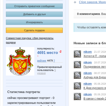
Сбор заказов. Махр
Отправить приватное сообщение
0 комментариев
. Ва
Добавить в друзья
Игнорировать
Чтобы оставлять ко
Сделать подарок
Совместная покупка: сбор предоплаты,
раздачи
Новые записи в бл
популярность:
-2
nikom
21.07.202
4691 место
↓
Хотел в IT - поп
рейтинг
4479
?
nikom
18.07.202
Полдневное лет
Привилегированный
пользователь
5
nikom
уровня
08.07.202
Азбука для Бура
nikom
05.06.202
К Дню русского 
Статистика портрета:
nikom
05.06.202
сейчас просматривают портрет - 0
В связи с пмэф-
зарегистрированные пользователи