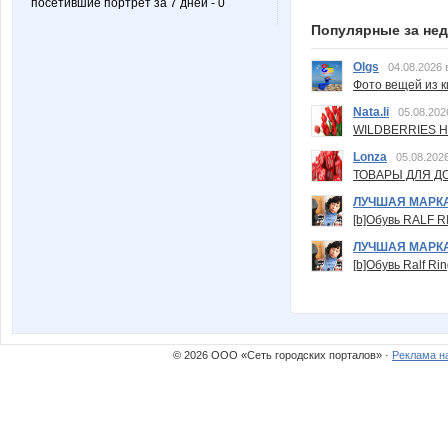
посетившие портрет за 7 дней - 0
Популярные за не
Olgs
04.08.2026 
Фото вещей из ки
Nata.li
05.08.202
WILDBERRIES Н
Lonza
05.08.2026
ТОВАРЫ ДЛЯ ДО
ЛУЧШАЯ МАРК
[b]Обувь RALF RI
ЛУЧШАЯ МАРК
[b]Обувь Ralf Ri
© 2026 ООО «Сеть городских порталов» ·
Реклама н